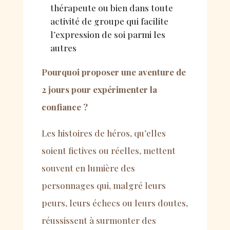
thérapeute ou bien dans toute
activité de groupe qui facilite
l’expression de soi parmi les
autres
Pourquoi proposer une aventure de
2 jours pour expérimenter la
confiance ?
Les histoires de h
é
ros, qu’elles
soient fictives ou r
é
elles, mettent
souvent en lumi
è
re des
personnages qui, malgr
é
leurs
peurs, leurs
é
checs ou leurs doutes,
r
é
ussissent
à
surmonter des