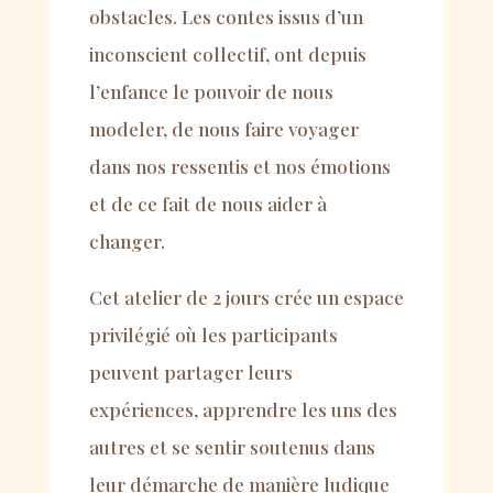
obstacles. Les contes issus d
’
un
inconscient collectif, ont depuis
l
’
enfance le pouvoir de nous
modeler, de nous faire voyager
dans nos ressentis et nos
é
motions
et de ce fait de nous aider
à
changer.
Cet atelier de 2 jours cr
é
e un espace
privil
é
gi
é
o
ù
les participants
peuvent partager leurs
exp
é
riences, apprendre les uns des
autres et se sentir soutenus dans
leur d
é
marche de mani
è
re ludique