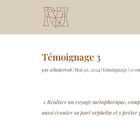
Témoignage 3
par
admin7698
|
Mai 30, 2024
|
témoignage
|
0 co
« Réaliser un voyage métaphorique, comp
aussi écouter sa part orphelin et y prêter 